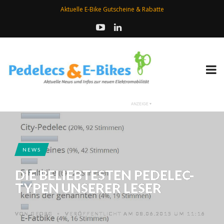
Aktuelle E-Bike Gutscheine & Rabatte
NEWS
DIE BELIEBTESTEN PEDELEC-
TYPEN UNSERER LESER
VON
GEORG
VERÖFFENTLICHT AM 08.06.2015 UM 11:16
•