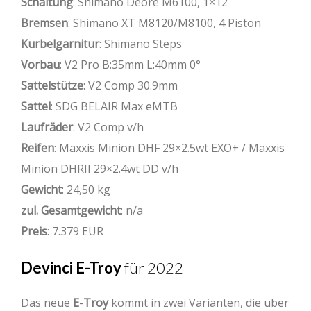
Schaltung
: Shimano Deore M6100, 1×12
Bremsen
: Shimano XT M8120/M8100, 4 Piston
Kurbelgarnitur
: Shimano Steps
Vorbau
: V2 Pro B:35mm L:40mm 0°
Sattelstütze
: V2 Comp 30.9mm
Sattel
: SDG BELAIR Max eMTB
Laufräder
: V2 Comp v/h
Reifen
: Maxxis Minion DHF 29×2.5wt EXO+ / Maxxis
Minion DHRII 29×2.4wt DD v/h
Gewicht
: 24,50 kg
zul. Gesamtgewicht
: n/a
Preis
: 7.379 EUR
Devinci E-Troy
für 2022
Das neue
E-Troy
kommt in zwei Varianten, die über