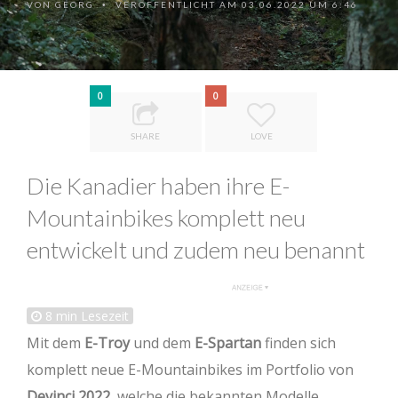
VON
GEORG
VERÖFFENTLICHT AM 03.06.2022 UM 6:46
•
0
0
SHARE
LOVE
Die Kanadier haben ihre E-
Mountainbikes komplett neu
entwickelt und zudem neu benannt
8
min Lesezeit
Mit dem
E-Troy
und dem
E-Spartan
finden sich
komplett neue E-Mountainbikes im Portfolio von
Devinci 2022
, welche die bekannten Modelle