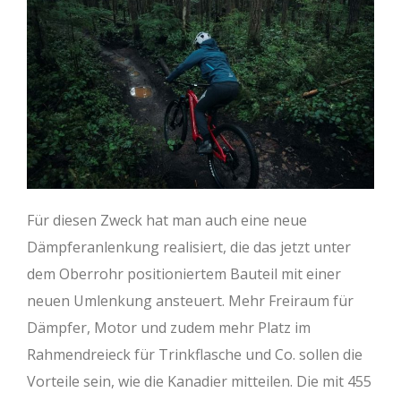
Stack (mm)
625
634
643
652
Reach (mm)
445
465
490
510
Überstandshöhe
733
745
763
785
Stack (mm)
618
627
636
645
(mm)
Überstandshöhe
727
739
757
778
Radstand (mm)
1236
1260
1290
1314
(mm)
Fahrergröße
160-
169-
178-
187-
Radstand (mm)
1227
1252
1281
1305
(mm)
170
179
188
198
Fahrergröße
160-
169-
178-
187-
Für diesen Zweck hat man auch eine neue
(mm)
170
179
188
198
Dämpferanlenkung realisiert, die das jetzt unter
dem Oberrohr positioniertem Bauteil mit einer
neuen Umlenkung ansteuert. Mehr Freiraum für
Dämpfer, Motor und zudem mehr Platz im
Rahmendreieck für Trinkflasche und Co. sollen die
Vorteile sein, wie die Kanadier mitteilen. Die mit 455