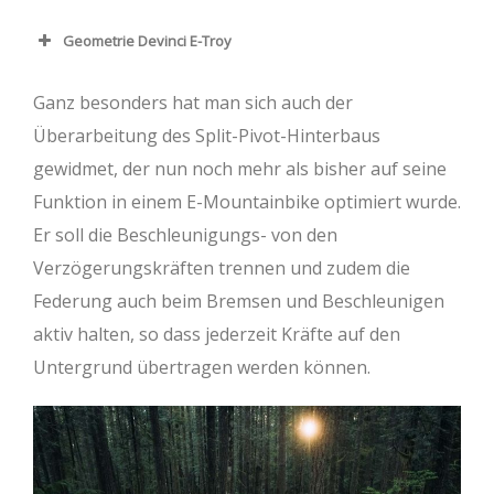
S
M
L
XL
Geometrie Devinci E-Troy
Oberrohr (mm)
581
604
633
656
S
M
L
XL
Ganz besonders hat man sich auch der
Steuerrohr (mm)
95
105
115
125
Oberrohr (mm)
578
601
629
653
Überarbeitung des Split-Pivot-Hinterbaus
Lenkwinkel (°)
64.0
64.0
64.0
64.0
gewidmet, der nun noch mehr als bisher auf seine
Steuerrohr (mm)
95
105
115
125
Funktion in einem E-Mountainbike optimiert wurde.
Sitzrohr (mm)
400
420
445
485
Lenkwinkel (°)
64.8
64.8
64.8
64.8
Er soll die Beschleunigungs- von den
Sitzwinkel (°)
77.3
77.2
77.1
77.0
Verzögerungskräften trennen und zudem die
Sitzrohr (mm)
400
420
445
485
Kettenstrebe
455
455
455
455
Federung auch beim Bremsen und Beschleunigen
Sitzwinkel (°)
78.1
78
77.9
77.7
(mm)
aktiv halten, so dass jederzeit Kräfte auf den
Kettenstrebe
455
455
455
455
Untergrund übertragen werden können.
Tretlagerhöhe
354
354
354
354
(mm)
(mm)
Tretlagerhöhe
357
357
357
357
Reach (mm)
440
460
485
505
(mm)