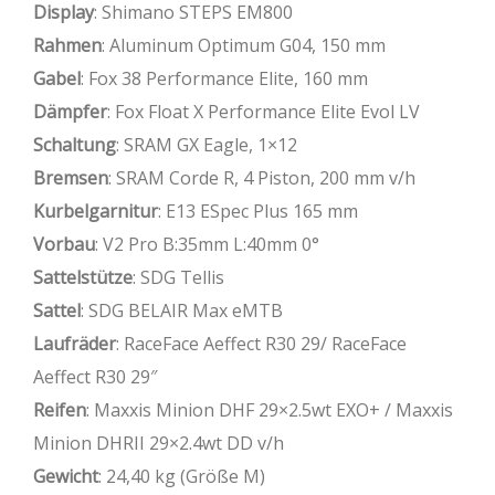
Display
: Shimano STEPS EM800
Rahmen
: Aluminum Optimum G04, 150 mm
Gabel
: Fox 38 Performance Elite, 160 mm
Dämpfer
: Fox Float X Performance Elite Evol LV
Schaltung
: SRAM GX Eagle, 1×12
Bremsen
: SRAM Corde R, 4 Piston, 200 mm v/h
Kurbelgarnitur
: E13 ESpec Plus 165 mm
Vorbau
: V2 Pro B:35mm L:40mm 0°
Sattelstütze
: SDG Tellis
Sattel
: SDG BELAIR Max eMTB
Laufräder
: RaceFace Aeffect R30 29/ RaceFace
Aeffect R30 29″
Reifen
: Maxxis Minion DHF 29×2.5wt EXO+ / Maxxis
Minion DHRII 29×2.4wt DD v/h
Gewicht
: 24,40 kg (Größe M)