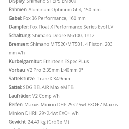
Display
: Shimano STEPS EM800
Rahmen
: Aluminum Optimum G04, 150 mm
Gabel
: Fox 36 Performance, 160 mm
Dämpfer
: Fox Float X Performance Series Evol LV
Schaltung
: Shimano Deore M6100, 1×12
Bremsen
: Shimano MT520/MT501, 4 Piston, 203
mm v/h
Kurbelgarnitur
: Ethirteen ESpec PLus
Vorbau
: V2 Pro B:35mm L:40mm 0°
Sattelstütze
: TranzX 34.9mm
Sattel
: SDG BELAIR Max eMTB
Laufräder
: V2 Comp v/h
Reifen
: Maxxis Minion DHF 29×2.5wt EXO+ / Maxxis
Minion DHRII 29×2.4wt EXO+ v/h
Gewicht
: 24,40 kg (Größe M)