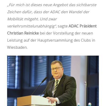
„Für mich ist dieses neue Angebot das sichtbarste
Zeichen dafür, dass der ADAC den Wandel der
Mobilität mitgeht. Und zwar
verkehrsmittelunabhängig“
, sagte
ADAC Präsident
Christian Reinicke
bei der Vorstellung der neuen
Leistung auf der Hauptversammlung des Clubs in
Wiesbaden.