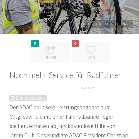
VON
PRESSEMITTEILUNG
VERÖFFENTLICHT AM
•
24.05.2022 UM 13:56
BILD: ADAC / GERD GEORGE
0
0
SHARE
LOVE
Noch mehr Service für Radfahrer!
2
min Lesezeit
Der ADAC baut sein Leistungsangebot aus:
Mitglieder, die mit einer Fahrradpanne liegen
bleiben, erhalten ab Juni kostenlose Hilfe von
ihrem Club. Das kündigte ADAC Präsident Christian