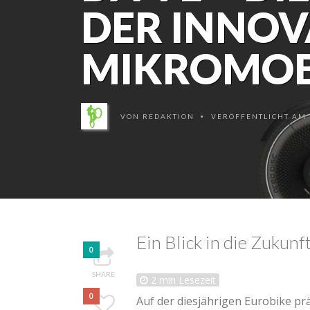
DER INNOV
MIKROMOBI
VON
REDAKTION
VERÖFFENTLICHT AM 1
•
Ein Blick in die Zukunf
0
SHARE
2
min Lesezeit
0
Auf der diesjährigen Eurobike pr