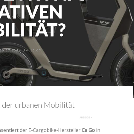
ATIVEN
LITÄT?
0.07.2024 UM 15:07
t der urbanen Mobilität
äsentiert der E-Cargobike-Hersteller
Ca Go
in