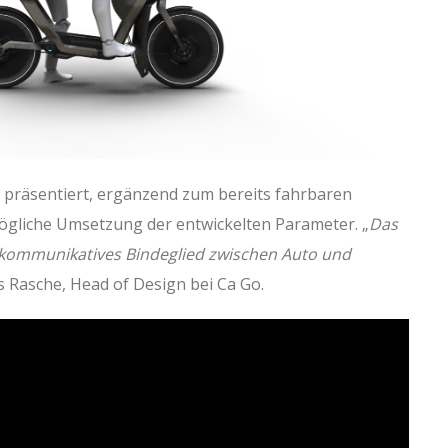
 präsentiert, ergänzend zum bereits fahrbaren
mögliche Umsetzung der entwickelten Parameter. „
Das
s kommunikatives Bindeglied zwischen Auto und
es Rasche, Head of Design bei Ca Go.