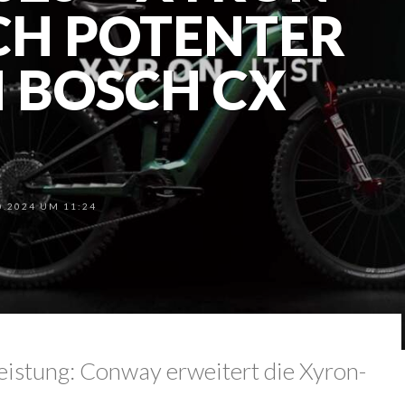
OCH POTENTER
 BOSCH CX
.2024 UM 11:24
istung: Conway erweitert die Xyron-