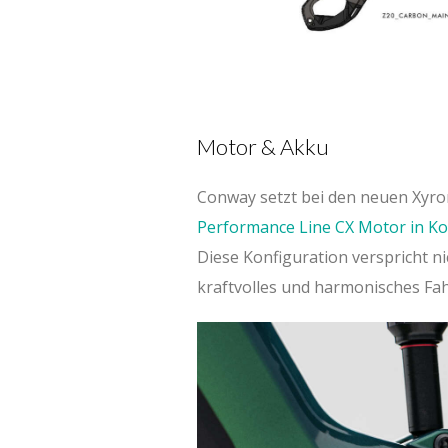
Stack (mm)
Radstand (mm)
Rahmengröße
Motor & Akku
Oberrohr (mm)
Steuerrohr (mm)
Conway setzt bei den neuen Xyr
Performance Line CX Motor in Ko
Lenkwinkel (°)
Diese Konfiguration verspricht n
Sitzrohr (mm)
kraftvolles und harmonisches Fah
Sitzwinkel (°)
Kettenstrebe (mm)
BB Drop (mm)
Reach (mm)