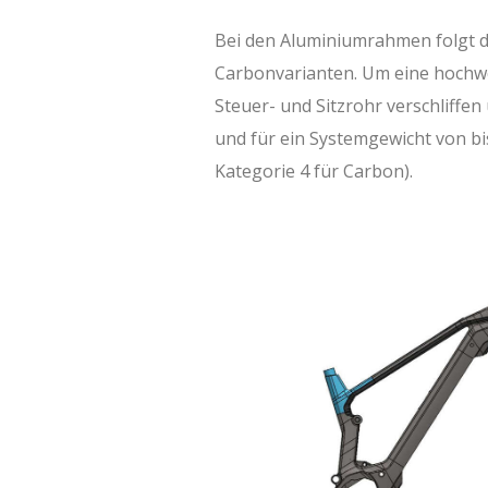
Xyron ST
Xyron LT
Bei den Aluminiumrahmen folgt d
Carbonvarianten. Um eine hochwe
Rahmengröße
Steuer- und Sitzrohr verschliffe
Oberrohr (mm)
und für ein Systemgewicht von bi
Kategorie 4 für Carbon).
Steuerrohr (mm)
Lenkwinkel (°)
Sitzrohr (mm)
Sitzwinkel (°)
Kettenstrebe (mm)
BB Drop (mm)
Reach (mm)