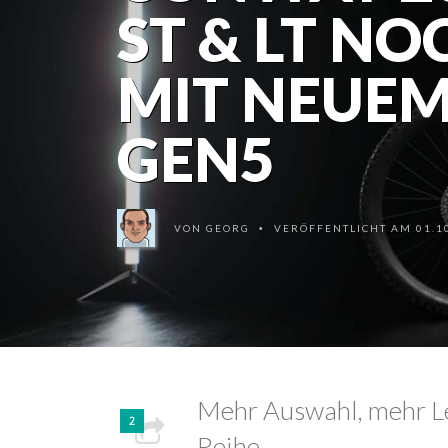
ST & LT N
MIT NEUEM
GEN5
VON
GEORG
VERÖFFENTLICHT AM 01.10
•
Mehr Auswahl, mehr Le
2
Reihe