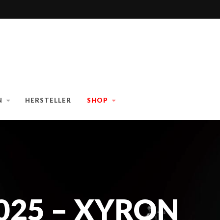
N
HERSTELLER
SHOP
25 – XYRON