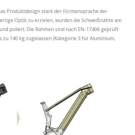
as Produktdesign stark der Formensprache der
rtige Optik zu erzielen, wurden die Schweißnähte am
S
M
L
XL
n und poliert. Die Rahmen sind nach EN-17406 geprüft
570
592
615
638
s zu 140 kg zugelassen (Kategorie 3 für Aluminium,
105
115
130
145
64,5
64,5
64,5
64,5
390
420
440
460
77,6
77,6
77,6
77,6
452
452
452
452
-
-
-
-
445
465
485
505