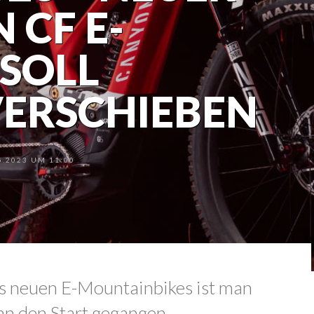
 CF E-
 SOLL
VERSCHIEBEN
.2023 UM 11:00
es neuen E-Mountainbikes ist man
an den Start gegangen