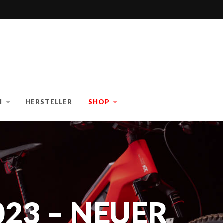
N
HERSTELLER
SHOP
23 – NEUER