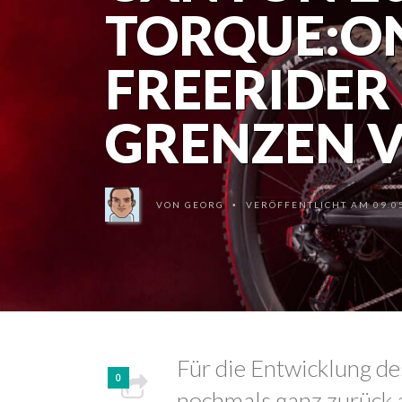
TORQUE:ON
FREERIDER
GRENZEN 
VON
GEORG
VERÖFFENTLICHT AM 09.05
•
Für die Entwicklung d
0
nochmals ganz zurück 