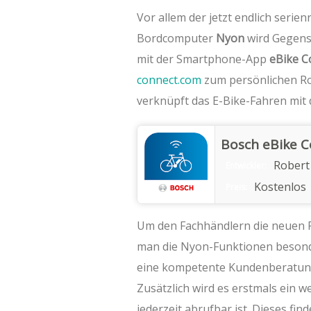
Vor allem der jetzt endlich serien
Bordcomputer
Nyon
wird Gegenst
mit der Smartphone-App
eBike C
connect.com
zum persönlichen Ro
verknüpft das E-Bike-Fahren mit d
Bosch eBike 
Rober
Entwickler:
Kostenlos
Preis:
Um den Fachhändlern die neuen F
man die Nyon-Funktionen besonde
eine kompetente Kundenberatung 
Zusätzlich wird es erstmals ein 
jederzeit abrufbar ist. Dieses fi