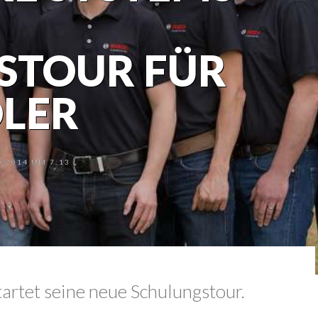
STOUR FÜR
LER
.2014 UM 7:13
artet seine neue Schulungstour.