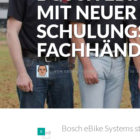
MIT NEUER
SCHULUNG
FACHHÄND
VON
GEORG
VERÖFFENTLICHT AM 10.10
•
Bosch eBike Systems st
0