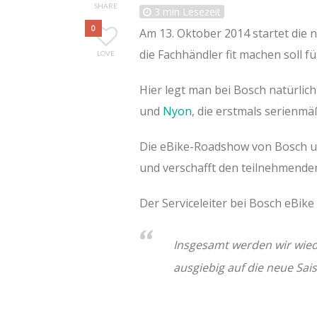
SHARE
3
min Lesezeit
0
Am 13. Oktober 2014 startet die
die Fachhändler fit machen soll fü
LOVE
Hier legt man bei Bosch natürli
und
Nyon
, die erstmals serienmä
Die eBike-Roadshow von Bosch u
und verschafft den teilnehmenden
Der Serviceleiter bei Bosch eBike 
Insgesamt werden wir wie
ausgiebig auf die neue Sai