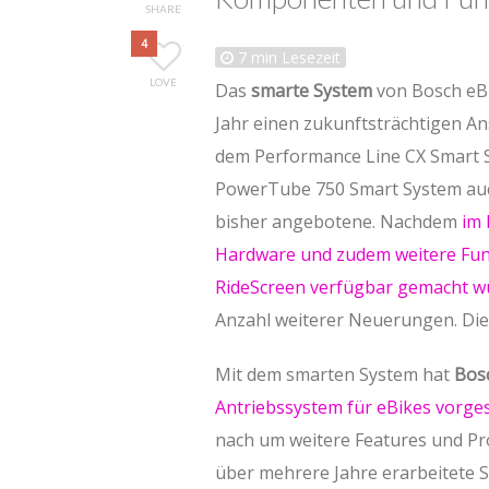
SHARE
4
7
min Lesezeit
LOVE
Das
smarte System
von Bosch eBi
Jahr einen zukunftsträchtigen Ans
dem Performance Line CX Smart S
PowerTube 750 Smart System auc
bisher angebotene. Nachdem
im 
Hardware und zudem weitere Funk
RideScreen verfügbar gemacht 
Anzahl weiterer Neuerungen. Diese
Mit dem smarten System hat
Bos
Antriebssystem für eBikes vorges
nach um weitere Features und Pr
über mehrere Jahre erarbeitete S