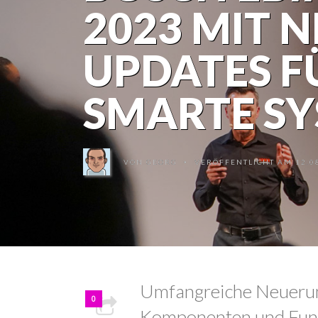
2023 MIT 
UPDATES F
SMARTE S
VON
GEORG
VERÖFFENTLICHT AM 12.08
•
Umfangreiche Neuerung
0
Komponenten und Funk