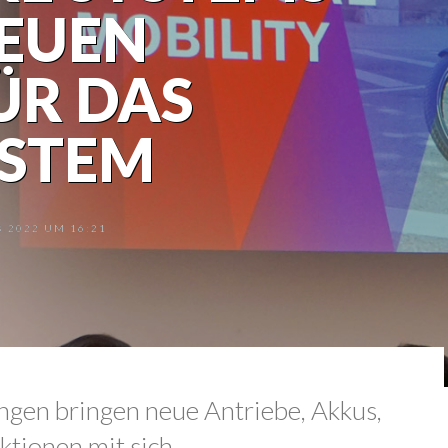
NEUEN
ÜR DAS
YSTEM
.2022 UM 16:21
en bringen neue Antriebe, Akkus,
tionen mit sich