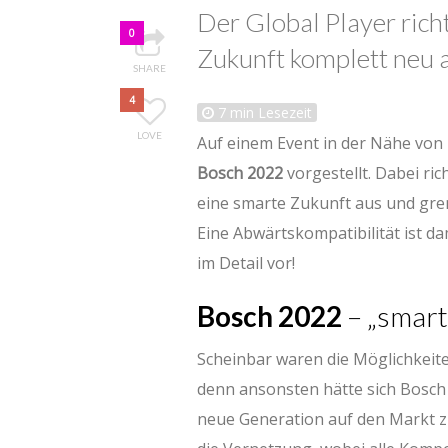
Der Global Player rich
0
Zukunft komplett neu 
SHARE
4
7
min Lesezeit
LOVE
Auf einem Event in der Nähe von
Bosch 2022
vorgestellt. Dabei ri
eine smarte Zukunft aus und gren
Eine Abwärtskompatibilität ist da
im Detail vor!
Bosch 2022
– „smart
Scheinbar waren die Möglichkeit
denn ansonsten hätte sich Bosch 
neue Generation auf den Markt zu