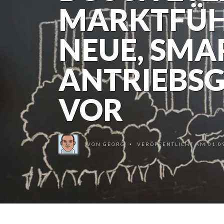
MARKTFÜH
NEUE, SMA
ANTRIEBS
VOR
VON
GEORG
VERÖFFENTLICHT AM 01.09
•