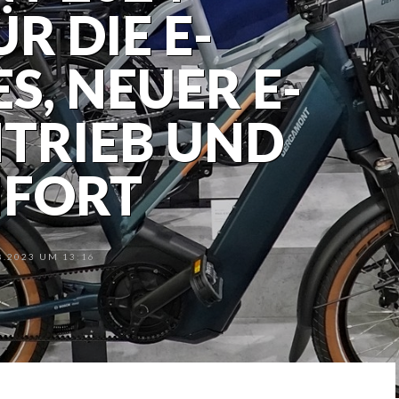
R DIE E-
S, NEUER E-
TRIEB UND
FORT
.2023 UM 13:16