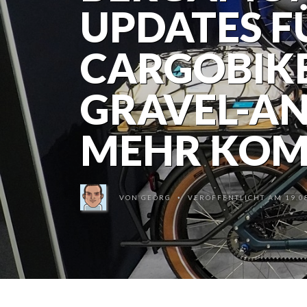
UPDATES FÜ
CARGOBIKE
GRAVEL-AN
MEHR KOM
VON
GEORG
VERÖFFENTLICHT AM 19.08
•