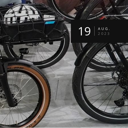
19
AUG.
2023