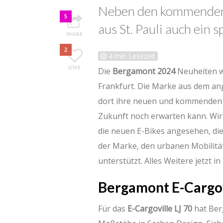
Neben den kommenden 
5
aus St. Pauli auch ein
SHARE
2
4
min Lesezeit
LOVE
Die
Bergamont 2024
Neuheiten wa
Frankfurt. Die Marke aus dem ang
dort ihre neuen und kommenden M
Zukunft noch erwarten kann. Wi
die neuen E-Bikes angesehen, di
der Marke, den urbanen Mobilitä
unterstützt. Alles Weitere jetzt i
Bergamont E-Cargov
Für das
E-Cargoville LJ 70
hat Ber