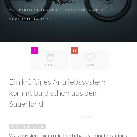
VON
PRESSEMITTEILUNG
VERÖFFENTLICHT AM
•
29.06.2018 UM 20:02
0
11
SHARE
LOVE
Ein kräftiges Antriebssystem
kommt bald schon aus dem
Sauerland
2
min Lesezeit
Was passiert, wenn die Leichtbau-Kompetenz eines