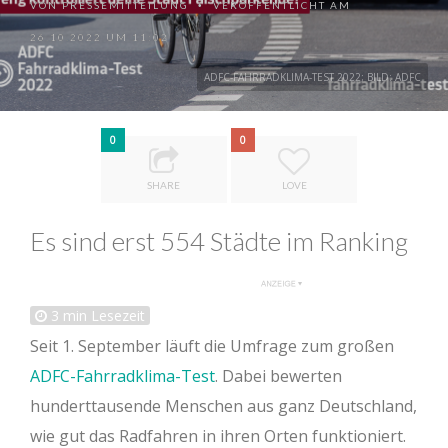
VON
PRESSEMITTEILUNG
VERÖFFENTLICHT AM
•
26.10.2022 UM 11:02
ADFC-FAHRRADKLIMA-TEST 2022; BILD: ADFC
0
0
SHARE
LOVE
Es sind erst 554 Städte im Ranking
3
min Lesezeit
Seit 1. September läuft die Umfrage zum großen
ADFC-Fahrradklima-Test
. Dabei bewerten
hunderttausende Menschen aus ganz Deutschland,
wie gut das Radfahren in ihren Orten funktioniert.