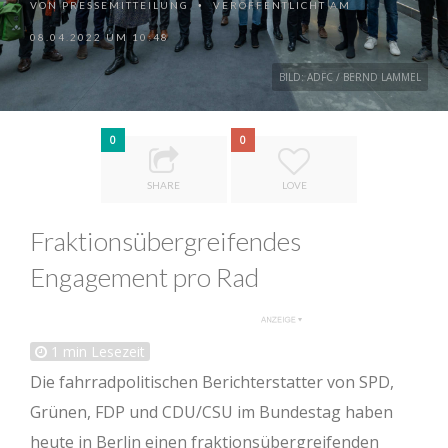
VON
PRESSEMITTEILUNG
VERÖFFENTLICHT AM
•
08.04.2022 UM 10:48
BILD: ADFC / BERND LAMMEL
0
0
SHARE
LOVE
Fraktionsübergreifendes
Engagement pro Rad
1
min Lesezeit
Die fahrradpolitischen Berichterstatter von SPD,
Grünen, FDP und CDU/CSU im Bundestag haben
heute in Berlin einen fraktionsübergreifenden