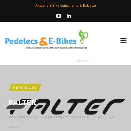
Aktuelle E-Bike Gutscheine & Rabatte
HERSTELLER
FALTER
VON
VERONIKA
VERÖFFENTLICHT AM 30.10.2011 UM
•
19:29