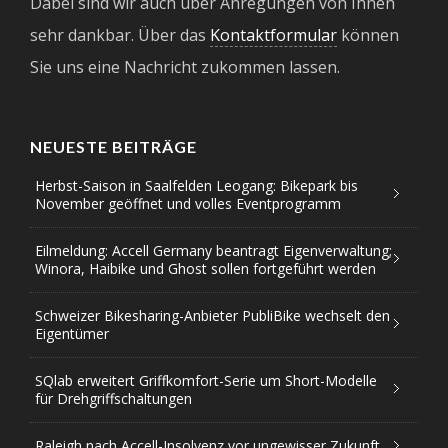
Dabei sind wir auch über Anregungen von Ihnen
sehr dankbar. Über das
Kontaktformular
können
Sie uns eine Nachricht zukommen lassen.
NEUESTE BEITRÄGE
Herbst-Saison in Saalfelden Leogang: Bikepark bis
November geöffnet und volles Eventprogramm
Eilmeldung: Accell Germany beantragt Eigenverwaltung;
Winora, Haibike und Ghost sollen fortgeführt werden
Schweizer Bikesharing-Anbieter PubliBike wechselt den
Eigentümer
SQlab erweitert Griffkomfort-Serie um Short-Modelle
für Drehgriffschaltungen
Raleigh nach Accell-Insolvenz vor ungewisser Zukunft