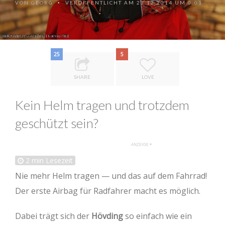
VON
GEORG
VERÖFFENTLICHT AM 23.12.2014 UM 0:01
•
25
5
SHARE
LOVE
Kein Helm tragen und trotzdem
geschützt sein?
2
min Lesezeit
Nie mehr Helm tragen — und das auf dem Fahrrad!
Der erste Airbag für Radfahrer macht es möglich.
Dabei trägt sich der
Hövding
so einfach wie ein