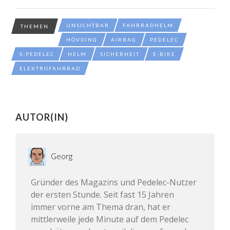
UNSICHTBAR
FAHRRADHELM
THEMEN
HÖVDING
AIRBAG
PEDELEC
S-PEDELEC
HELM
SICHERHEIT
E-BIKE
ELEKTROFAHRRAD
AUTOR(IN)
Georg
Gründer des Magazins und Pedelec-Nutzer
der ersten Stunde. Seit fast 15 Jahren
immer vorne am Thema dran, hat er
mittlerweile jede Minute auf dem Pedelec