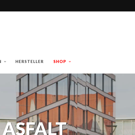
N
HERSTELLER
SHOP
 ASFALT