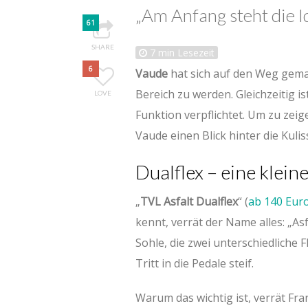
„Am Anfang steht die I
61
SHARE
7
min Lesezeit
6
Vaude
hat sich auf den Weg gema
Bereich zu werden. Gleichzeitig 
LOVE
Funktion verpflichtet. Um zu zei
Vaude einen Blick hinter die Kuli
Dualflex – eine klei
„
TVL Asfalt Dualflex
“ (
ab 140 Euro
kennt, verrät der Name alles: „Asf
Sohle, die zwei unterschiedliche F
Tritt in die Pedale steif.
Warum das wichtig ist, verrät Fra