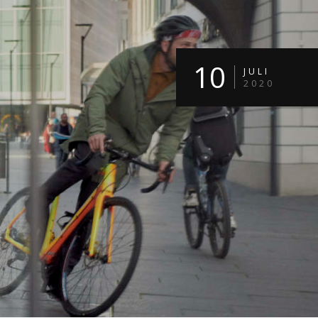
10
JULI
2020