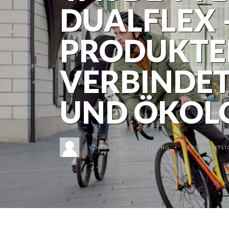
DUALFLEX
PRODUKTE
VERBINDET
UND ÖKOL
VON
PRESSEMITTEILUNG
VERÖFFENTLIC
•