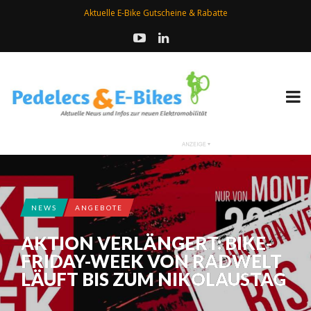
Aktuelle E-Bike Gutscheine & Rabatte
NEWS
ANGEBOTE
AKTION VERLÄNGERT: BIKE-
FRIDAY-WEEK VON RADWELT
LÄUFT BIS ZUM NIKOLAUSTAG