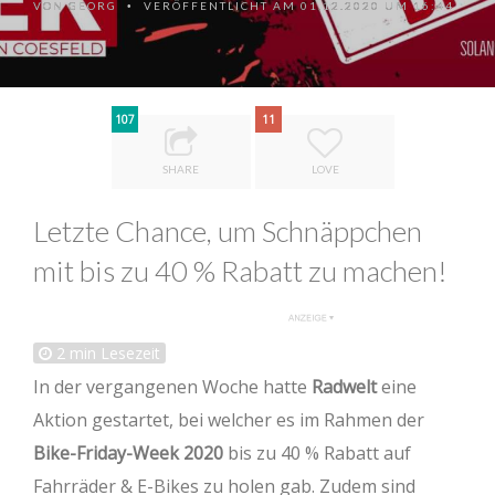
VON
GEORG
VERÖFFENTLICHT AM 01.12.2020 UM 16:44
•
107
11
SHARE
LOVE
Letzte Chance, um Schnäppchen
mit bis zu 40 % Rabatt zu machen!
2
min Lesezeit
In der vergangenen Woche hatte
Radwelt
eine
Aktion gestartet, bei welcher es im Rahmen der
Bike-Friday-Week 2020
bis zu 40 % Rabatt auf
Fahrräder & E-Bikes zu holen gab. Zudem sind