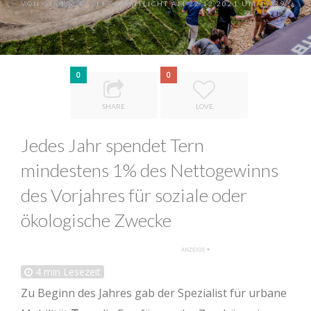
VON
GEORG
VERÖFFENTLICHT AM 22.12.2021 UM 19:39
•
0
0
SHARE
LOVE
Jedes Jahr spendet Tern
mindestens 1% des Nettogewinns
des Vorjahres für soziale oder
ökologische Zwecke
4
min Lesezeit
Zu Beginn des Jahres gab der Spezialist für urbane