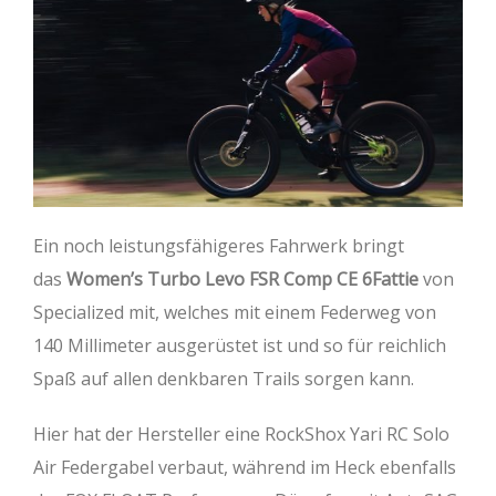
Ein noch leistungsfähigeres Fahrwerk bringt
das
Women’s Turbo Levo FSR Comp CE 6Fattie
von
Specialized mit, welches mit einem Federweg von
140 Millimeter ausgerüstet ist und so für reichlich
Spaß auf allen denkbaren Trails sorgen kann.
Hier hat der Hersteller eine RockShox Yari RC Solo
Air Federgabel verbaut, während im Heck ebenfalls