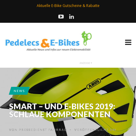
Aktuelle E-Bike Gutscheine & Rabatte
NEWS
SMART – UND E-BIKES 2019:
SCHLAUE KOMPONENTEN
VON
PRESSEDIENST FAHRRAD
VERÖFFENTLICHT AM
•