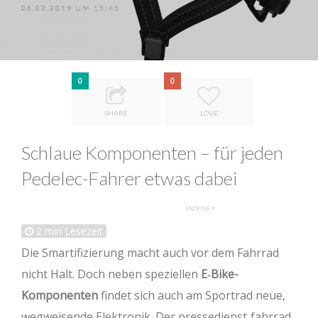
06.02.2019 UM 15:45
0
0
SHARE
LOVE
Schlaue Komponenten – für jeden
Pedelec-Fahrer etwas dabei
2
min Lesezeit
Die Smartifizierung macht auch vor dem Fahrrad
nicht Halt. Doch neben speziellen
E‐Bike-
Komponenten
findet sich auch am Sportrad neue,
wegweisende Elektronik. Der pressedienst‐fahrrad