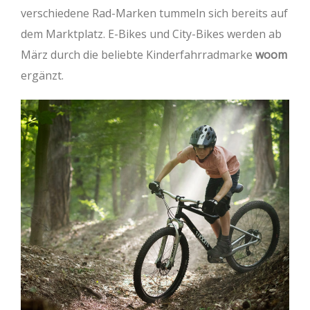
verschiedene Rad-Marken tummeln sich bereits auf
dem Marktplatz. E-Bikes und City-Bikes werden ab
März durch die beliebte Kinderfahrradmarke
woom
ergänzt.