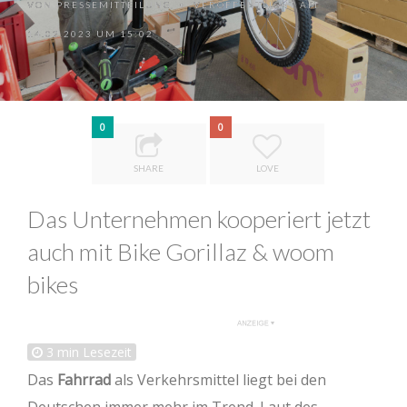
VON
PRESSEMITTEILUNG
VERÖFFENTLICHT AM
•
14.02.2023 UM 15:02
0
0
SHARE
LOVE
Das Unternehmen kooperiert jetzt
auch mit Bike Gorillaz & woom
bikes
3
min Lesezeit
Das
Fahrrad
als Verkehrsmittel liegt bei den