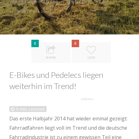
VON
PRESSEMITTEILUNG
VERÖFFENTLICHT AM
•
26.08.2014 UM 20:23
0
0
SHARE
LOVE
E-Bikes und Pedelecs liegen
weiterhin im Trend!
9
min Lesezeit
Das erste Halbjahr 2014 hat wieder einmal gezeigt:
Fahrradfahren liegt voll im Trend und die deutsche
Fahrradindustrie ist zu einem gewissen Teil eine