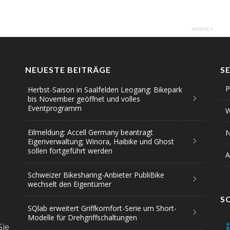
NEUESTE BEITRÄGE
S
P
Herbst-Saison in Saalfelden Leogang: Bikepark
bis November geöffnet und volles
Eventprogramm
W
Eilmeldung: Accell Germany beantragt
N
Eigenverwaltung; Winora, Haibike und Ghost
sollen fortgeführt werden
A
Schweizer Bikesharing-Anbieter PubliBike
wechselt den Eigentümer
S
SQlab erweitert Griffkomfort-Serie um Short-
Modelle für Drehgriffschaltungen
Sie