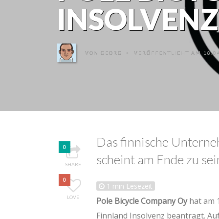
INSOLVENZ
VON
GEORG
VERÖFFENTLICHT AM 18.04
•
Das finnische Unterne
0
scheint am Ende zu sei
SHARE
0
1
min Lesezeit
LOVE
Pole Bicycle Company Oy
hat am 1
Finnland Insolvenz beantragt. Au