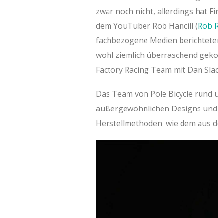
zwar noch nicht, allerdings hat 
dem YouTuber Rob Hancill (
Rob 
fachbezogene Medien berichteten
wohl ziemlich überraschend geko
Factory Racing Team mit Dan Slac
Das Team von Pole Bicycle rund 
außergewöhnlichen Designs und
Herstellmethoden, wie dem aus 