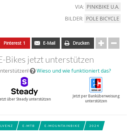
VIA:
PINKBIKE U.A.
BILDER:
POLE BICYCLE
Pinterest
1
E-Mail
Drucken
E-Bikes jetzt unterstützen
nterstützen!
Wieso und wie funktioniert das?
Jetzt per Banküberweisung
Jetzt über Steady unterstützen
unterstützen
OLVENZ
E-MTB
E-MOUNTAINBIKE
2024