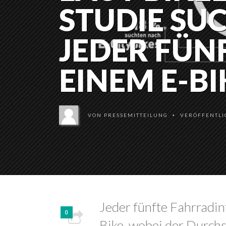
STUDIE SU
JEDER FÜN
EINEM E-BI
VON
PRESSEMITTEILUNG
VERÖFFENTLIC
•
Jeder fünfte Fahrradin
0
Bike, wobei der Durchs