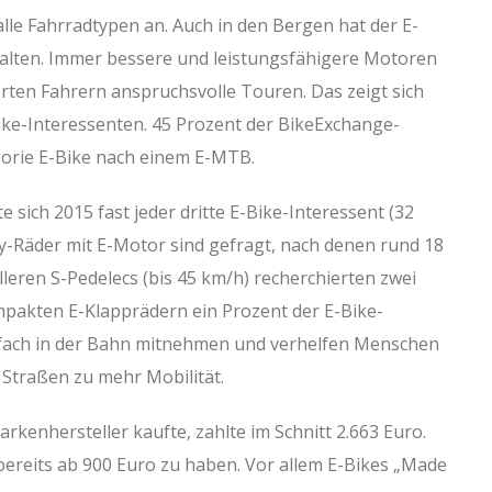
alle Fahrradtypen an. Auch in den Bergen hat der E-
alten. Immer bessere und leistungsfähigere Motoren
rten Fahrern anspruchsvolle Touren. Das zeigt sich
ike-Interessenten. 45 Prozent der BikeExchange-
gorie E-Bike nach einem E-MTB.
 sich 2015 fast jeder dritte E-Bike-Interessent (32
ty-Räder mit E-Motor sind gefragt, nach denen rund 18
leren S-Pedelecs (bis 45 km/h) recherchierten zwei
pakten E-Klapprädern ein Prozent der E-Bike-
infach in der Bahn mitnehmen und verhelfen Menschen
 Straßen zu mehr Mobilität.
rkenhersteller kaufte, zahlte im Schnitt 2.663 Euro.
bereits ab 900 Euro zu haben. Vor allem E-Bikes „Made