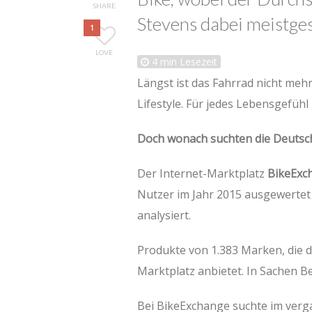
SHARE
Stevens dabei meistges
1
LOVE
4
min Lesezeit
Längst ist das Fahrrad nicht mehr
Lifestyle. Für jedes Lebensgefühl
Doch wonach suchten die Deutsc
Der Internet-Marktplatz
BikeExc
Nutzer im Jahr 2015 ausgewertet 
analysiert.
Produkte von 1.383 Marken, die d
Marktplatz anbietet. In Sachen B
Bei BikeExchange suchte im verg