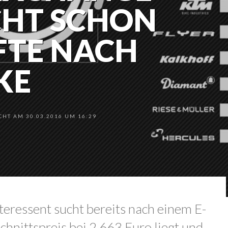
CHT SCHON
FTE NACH
KE
HT AM 30.03.2016 UM 16:29
teressent sucht bereits nach einem E-
chnittspreis bei 2.663 Euro liegt und