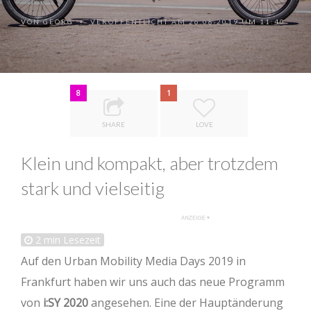
VON
GEORG
VERÖFFENTLICHT AM 26.08.2019 UM 11:40
•
8
1
SHARE
LOVE
Klein und kompakt, aber trotzdem
stark und vielseitig
2
min Lesezeit
Auf den Urban Mobility Media Days 2019 in
Frankfurt haben wir uns auch das neue Programm
von
i:SY 2020
angesehen. Eine der Hauptänderung