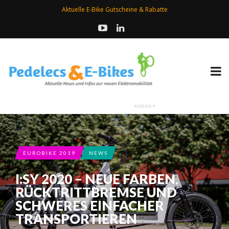
Aktuelle E-Bike Gutscheine & Rabatte
EUROBIKE 2019
NEWS
I:SY 2020 – NEUE FARBEN,
RÜCKTRITTBREMSE UND
SCHWERES EINFACHER
TRANSPORTIEREN