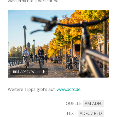
wasserdichte Überschuhe.
Bild: ADFC / Westrich
Weitere Tipps gibt’s auf:
www.adfc.de
.
QUELLE:
PM ADFC
TEXT:
ADFC / RED.