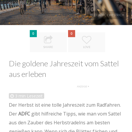
02.10.2023 UM 8:18
BILD: ADFC / WESTRICH
0
0
SHARE
LOVE
Die goldene Jahreszeit vom Sattel
aus erleben
3
min Lesezeit
Der Herbst ist eine tolle Jahreszeit zum Radfahren.
Der
ADFC
gibt hilfreiche Tipps, wie man vom Sattel
aus den Zauber des Herbstradelns am besten
genießen kann. Wenn sich die Blätter färben und