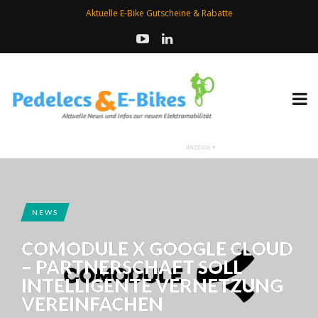
Aktuelle E-Bike Gutscheine & Rabatte
NEWS
COMODULE X GOOGLE CLOUD
– PARTNERSCHAFT SOLL
INTELLIGENTE VERNETZUNG
VEREINFACHEN