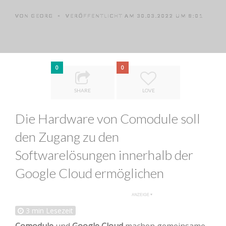
VON
GEORG
VERÖFFENTLICHT AM 30.03.2022 UM 8:01
•
0
0
SHARE
LOVE
Die Hardware von Comodule soll
den Zugang zu den
Softwarelösungen innerhalb der
Google Cloud ermöglichen
3
min Lesezeit