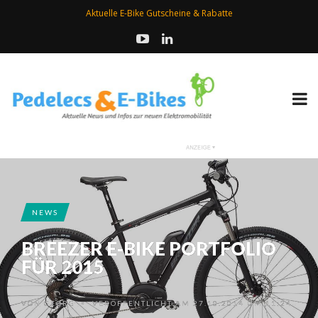
Aktuelle E-Bike Gutscheine & Rabatte
NEWS
BREEZER E-BIKE PORTFOLIO
FÜR 2015
VON
GEORG
VERÖFFENTLICHT AM 27.10.2014 UM 11:24
•