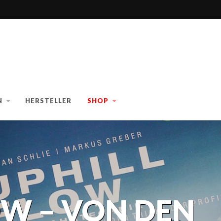
N
HERSTELLER
SHOP
OW – VON DEN