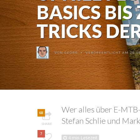
BASICS BIS
TRICKS DER
VON
GEORG
VERÖFFENTLICHT AM 28.08
•
Wer alles über E-MTB-F
68
Stefan Schlie und Mark
SHARE
7
4
min Lesezeit