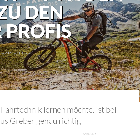
 ZU DEN
 PROFIS
.2019 UM 6:23
ahrtechnik lernen möchte, ist bei
us Greber genau richtig